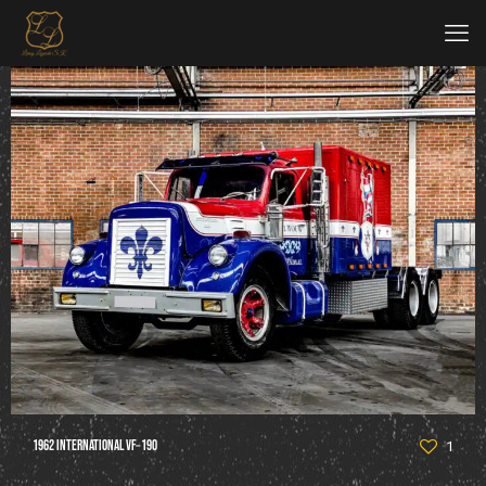
1962 International VF‑190
1