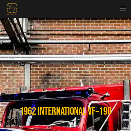
1962 International VF‑190
< SPÄŤ