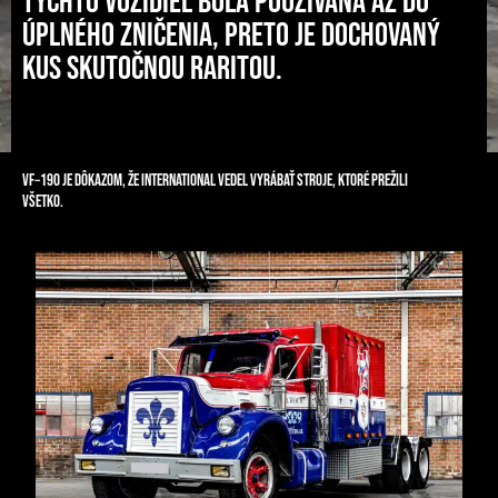
týchto vozidiel bola používaná až do
úplného zničenia, preto je dochovaný
kus skutočnou raritou.
VF‑190 je dôkazom, že International vedel vyrábať stroje, ktoré prežili
všetko.