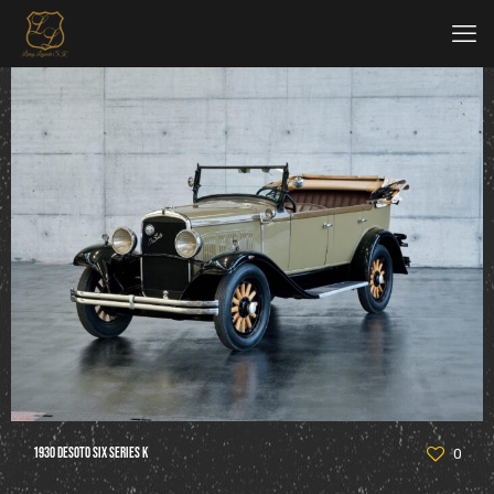
1930 DeSoto Six Series K
0