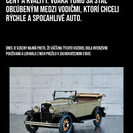
ceny a kvality. Vďaka tomu sa stal
obľúbeným medzi vodičmi, ktorí chceli
rýchle a spoľahlivé auto.
Dnes je vzácny najmä preto, že väčšina týchto vozidiel bola intenzívne
používaná a len málo z nich prežilo v zachovateľnom stave.