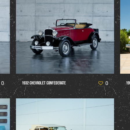
0
0
1932 Chevrolet Confederate
19