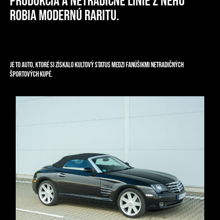
produkcia a netradičné línie z neho
robia modernú raritu.
Je to auto, ktoré si získalo kultový status medzi fanúšikmi netradičných
športových kupé.