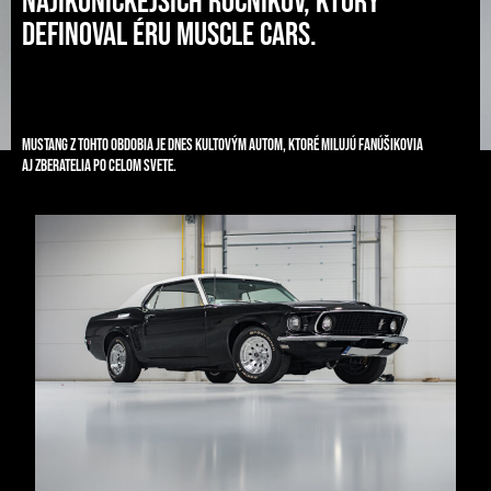
najikonickejších ročníkov, ktorý
definoval éru muscle cars.
Mustang z tohto obdobia je dnes kultovým autom, ktoré milujú fanúšikovia
aj zberatelia po celom svete.