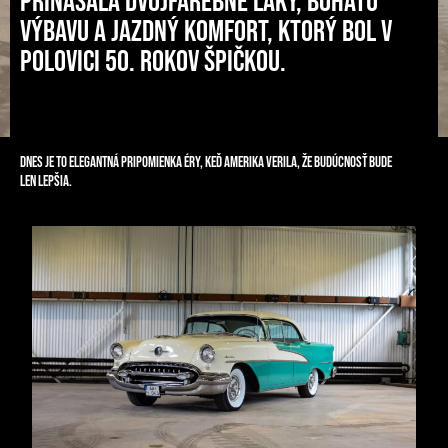
prinášala dvojfarebné laky, bohatú
výbavu a jazdný komfort, ktorý bol v
polovici 50. rokov špičkou.
Dnes je to elegantná pripomienka éry, keď Amerika verila, že budúcnosť bude
len lepšia.