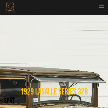
1929 LaSalle Series 328
< SPÄŤ