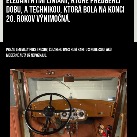
elegantnými líniami, ktoré predbehli
dobu, a technikou, ktorá bola na konci
20. rokov výnimočná.
Prežil len malý počet kusov, čo z neho dnes robí raritu s noblesou, akú
moderné autá už nepoznajú.